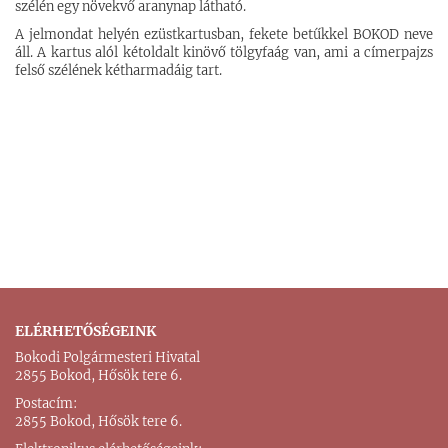
szélén egy növekvő aranynap látható.
A jelmondat helyén ezüstkartusban, fekete betűkkel BOKOD neve
áll. A kartus alól kétoldalt kinövő tölgyfaág van, ami a címerpajzs
felső szélének kétharmadáig tart.
ELÉRHETŐSÉGEINK
Bokodi Polgármesteri Hivatal
2855 Bokod, Hősök tere 6.
Postacím:
2855 Bokod, Hősök tere 6.