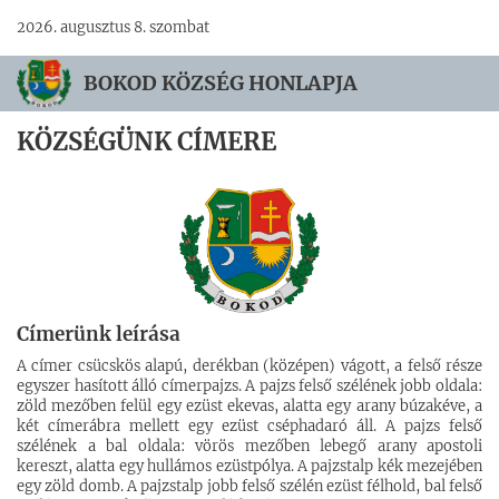
2026. augusztus 8. szombat
BOKOD KÖZSÉG HONLAPJA
KÖZSÉGÜNK CÍMERE
Címerünk leírása
A címer csücskös alapú, derékban (középen) vágott, a felső része
egyszer hasított álló címerpajzs. A pajzs felső szélének jobb oldala:
zöld mezőben felül egy ezüst ekevas, alatta egy arany búzakéve, a
két címerábra mellett egy ezüst cséphadaró áll. A pajzs felső
szélének a bal oldala: vörös mezőben lebegő arany apostoli
kereszt, alatta egy hullámos ezüstpólya. A pajzstalp kék mezejében
egy zöld domb. A pajzstalp jobb felső szélén ezüst félhold, bal felső