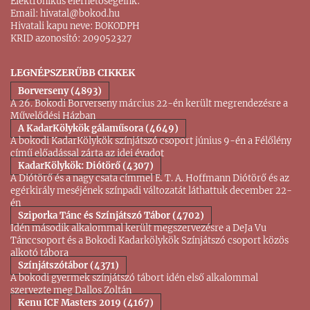
Elektronikus elérhetőségeink:
Email:
hivatal@bokod.hu
Hivatali kapu neve: BOKODPH
KRID azonosító: 209052327
LEGNÉPSZERŰBB CIKKEK
Borverseny (4893)
A 26. Bokodi Borverseny március 22-én került megrendezésre a
Művelődési Házban
A KadarKölykök gálaműsora (4649)
A bokodi KadarKölykök színjátszó csoport június 9-én a Félőlény
című előadással zárta az idei évadot
KadarKölykök: Diótörő (4307)
A Diótörő és a nagy csata címmel E. T. A. Hoffmann Diótörő és az
egérkirály meséjének színpadi változatát láthattuk december 22-
én
Sziporka Tánc és Színjátszó Tábor (4702)
Idén második alkalommal került megszervezésre a DeJa Vu
Tánccsoport és a Bokodi Kadarkölykök Színjátszó csoport közös
alkotó tábora
Színjátszótábor (4371)
A bokodi gyermek színjátszó tábort idén első alkalommal
szervezte meg Dallos Zoltán
Kenu ICF Masters 2019 (4167)