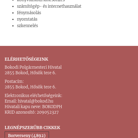
számítógép- és internethasználat
fénymásolás
nyomtatás
szkennelés
ELÉRHETŐSÉGEINK
Bokodi Polgármesteri Hivatal
2855 Bokod, Hősök tere 6.
Postacím:
2855 Bokod, Hősök tere 6.
Elektronikus elérhetőségeink:
Email:
hivatal@bokod.hu
Hivatali kapu neve: BOKODPH
KRID azonosító: 209052327
LEGNÉPSZERŰBB CIKKEK
Borverseny (4892)