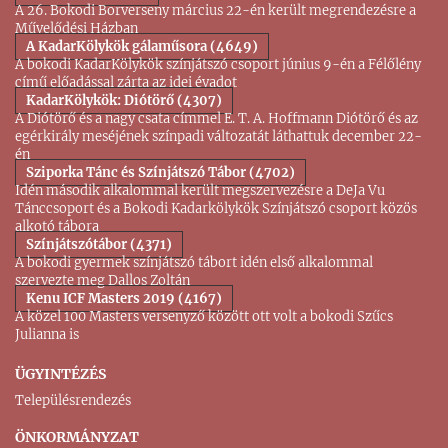
A 26. Bokodi Borverseny március 22-én került megrendezésre a
Művelődési Házban
A KadarKölykök gálaműsora (4649)
A bokodi KadarKölykök színjátszó csoport június 9-én a Félőlény
című előadással zárta az idei évadot
KadarKölykök: Diótörő (4307)
A Diótörő és a nagy csata címmel E. T. A. Hoffmann Diótörő és az
egérkirály meséjének színpadi változatát láthattuk december 22-
én
Sziporka Tánc és Színjátszó Tábor (4702)
Idén második alkalommal került megszervezésre a DeJa Vu
Tánccsoport és a Bokodi Kadarkölykök Színjátszó csoport közös
alkotó tábora
Színjátszótábor (4371)
A bokodi gyermek színjátszó tábort idén első alkalommal
szervezte meg Dallos Zoltán
Kenu ICF Masters 2019 (4167)
A közel 100 Masters versenyző között ott volt a bokodi Szűcs
Julianna is
ÜGYINTÉZÉS
Településrendezés
ÖNKORMÁNYZAT