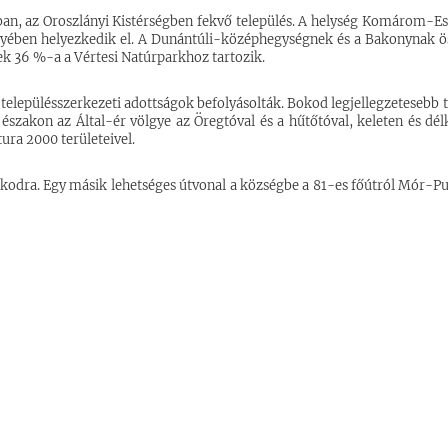
n, az Oroszlányi Kistérségben fekvő település. A helység Komárom-E
lgyében helyezkedik el. A Dunántúli-középhegységnek és a Bakonynak 
nek 36 %-a a Vértesi Natúrparkhoz tartozik.
 a településszerkezeti adottságok befolyásolták. Bokod legjellegzetesebb t
északon az Által-ér völgye az Öregtóval és a hűtőtóval, keleten és dél
ura 2000 területeivel.
Bokodra. Egy másik lehetséges útvonal a községbe a 81-es főútról Mór-