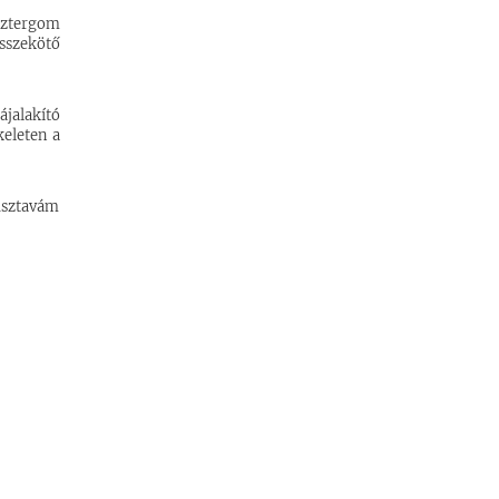
sztergom
összekötő
ájalakító
keleten a
Pusztavám