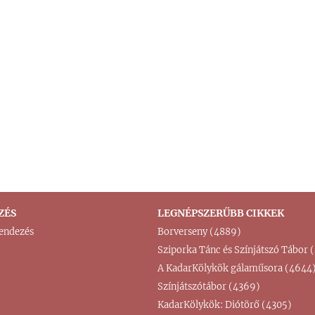
ZÉS
LEGNÉPSZERŰBB CIKKEK
endezés
Borverseny (4889)
Sziporka Tánc és Színjátszó Tábor
A KadarKölykök gálaműsora (4644
Színjátszótábor (4369)
KadarKölykök: Diótörő (4305)