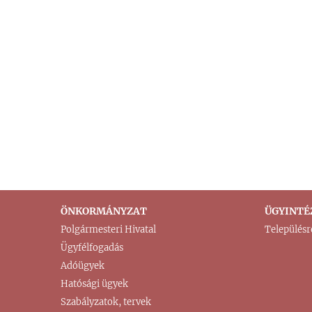
ÖNKORMÁNYZAT
ÜGYINTÉ
Polgármesteri Hivatal
Településr
Ügyfélfogadás
Adóügyek
Hatósági ügyek
Szabályzatok, tervek