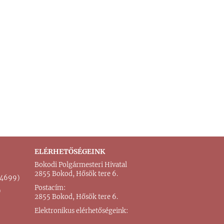
ELÉRHETŐSÉGEINK
Bokodi Polgármesteri Hivatal
2855 Bokod, Hősök tere 6.
 (4699)
Postacím:
)
2855 Bokod, Hősök tere 6.
Elektronikus elérhetőségeink: