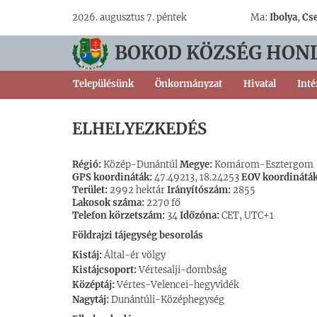
2026. augusztus 7. péntek
Ma:
Ibolya
,
Cs
BOKOD KÖZSÉG HON
Településünk
Önkormányzat
Hivatal
Int
ELHELYEZKEDÉS
Régió:
Közép-Dunántúl
Megye:
Komárom-Esztergom
GPS koordináták:
47.49213, 18.24253
EOV koordináták
Terület:
2992 hektár
Irányítószám:
2855
Lakosok száma:
2270 fő
Telefon körzetszám:
34
Időzóna:
CET, UTC+1
Földrajzi tájegység besorolás
Kistáj:
Által-ér völgy
Kistájcsoport:
Vértesalji-dombság
Középtáj:
Vértes-Velencei-hegyvidék
Nagytáj:
Dunántúli-Középhegység