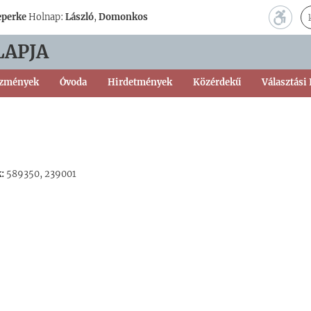
eperke
Holnap:
László
,
Domonkos
LAPJA
ézmények
Óvoda
Hirdetmények
Közérdekű
Választási
:
589350, 239001