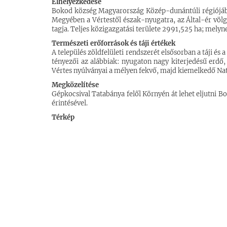
Elhelyezkedése
Bokod község Magyarország Közép-dunántúli régiójába
Megyében a Vértestől észak-nyugatra, az Által-ér vö
tagja. Teljes közigazgatási területe 2991,525 ha; mely
Természeti erőforrások és táji értékek
A település zöldfelületi rendszerét elsősorban a táji és
tényezői az alábbiak: nyugaton nagy kiterjedésű erdő, 
Vértes nyúlványai a mélyen fekvő, majd kiemelkedő Nat
Megközelítése
Gépkocsival Tatabánya felől Környén át lehet eljutni 
érintésével.
Térkép