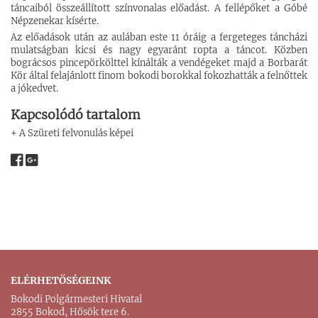
táncaiból összeállított színvonalas előadást. A fellépőket a Góbé
Népzenekar kísérte.
Az előadások után az aulában este 11 óráig a fergeteges táncházi
mulatságban kicsi és nagy egyaránt ropta a táncot. Közben
bográcsos pincepörkölttel kínálták a vendégeket majd a Borbarát
Kör által felajánlott finom bokodi borokkal fokozhatták a felnőttek
a jókedvet.
Kapcsolódó tartalom
+ A Szüreti felvonulás képei
ELÉRHETŐSÉGEINK
Bokodi Polgármesteri Hivatal
2855 Bokod, Hősök tere 6.