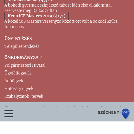
A bokodi gyermek színjátszó tábort idén első alkalommal
szervezte meg Dallos Zoltán
Kenu ICF Masters 2019 (4171)
A közel 100 Masters versenyző között ott volt a bokodi Szűcs
Julianna is
ÜGYINTÉZÉS
Településrendezés
ÖNKORMÁNYZAT
Polgármesteri Hivatal
Ügyfélfogadás
Adóügyek
Hatósági ügyek
Szabályzatok, tervek
© 2018-2026. Bokod Község Honlapja Minden jog fenntartva!
Impresszum
|
Adatvédelem
|
Oldaltérkép
|
▲