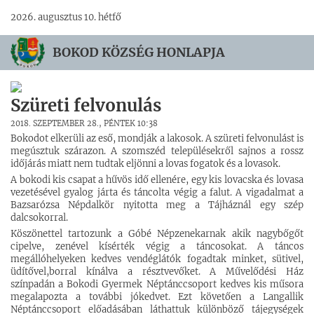
2026. augusztus 10. hétfő
BOKOD KÖZSÉG HONLAPJA
Szüreti felvonulás
2018. SZEPTEMBER 28., PÉNTEK 10:38
Bokodot elkerüli az eső, mondják a lakosok. A szüreti felvonulást is
megúsztuk szárazon. A szomszéd településekről sajnos a rossz
időjárás miatt nem tudtak eljönni a lovas fogatok és a lovasok.
A bokodi kis csapat a hűvös idő ellenére, egy kis lovacska és lovasa
vezetésével gyalog járta és táncolta végig a falut. A vigadalmat a
Bazsarózsa Népdalkör nyitotta meg a Tájháznál egy szép
dalcsokorral.
Köszönettel tartozunk a Góbé Népzenekarnak akik nagybőgőt
cipelve, zenével kísérték végig a táncosokat. A táncos
megállóhelyeken kedves vendéglátók fogadtak minket, sütivel,
üdítővel,borral kínálva a résztvevőket. A Művelődési Ház
színpadán a Bokodi Gyermek Néptánccsoport kedves kis műsora
megalapozta a további jókedvet. Ezt követően a Langallik
Néptánccsoport előadásában láthattuk különböző tájegységek