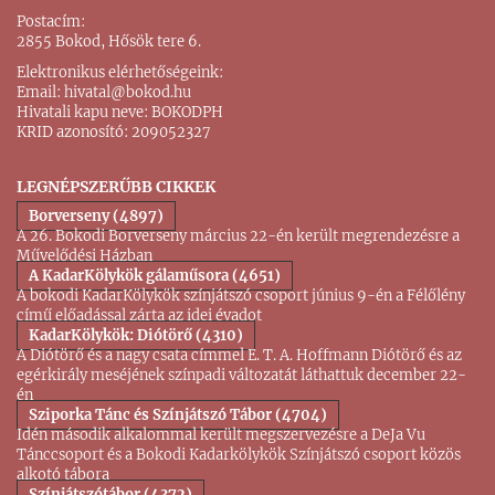
Postacím:
2855 Bokod, Hősök tere 6.
Elektronikus elérhetőségeink:
Email:
hivatal@bokod.hu
Hivatali kapu neve: BOKODPH
KRID azonosító: 209052327
LEGNÉPSZERŰBB CIKKEK
Borverseny (4897)
A 26. Bokodi Borverseny március 22-én került megrendezésre a
Művelődési Házban
A KadarKölykök gálaműsora (4651)
A bokodi KadarKölykök színjátszó csoport június 9-én a Félőlény
című előadással zárta az idei évadot
KadarKölykök: Diótörő (4310)
A Diótörő és a nagy csata címmel E. T. A. Hoffmann Diótörő és az
egérkirály meséjének színpadi változatát láthattuk december 22-
én
Sziporka Tánc és Színjátszó Tábor (4704)
Idén második alkalommal került megszervezésre a DeJa Vu
Tánccsoport és a Bokodi Kadarkölykök Színjátszó csoport közös
alkotó tábora
Színjátszótábor (4372)