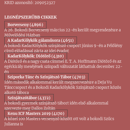
KRID azonosító: 209052327
LEGNÉPSZERŰBB CIKKEK
Borverseny (4896)
A 26. Bokodi Borverseny március 22-én került megrendezésre a
Művelődési Házban
A KadarKölykök gálaműsora (4651)
A bokodi KadarKölykök színjátszó csoport június 9-én a Félőlény
című előadással zárta az idei évadot
KadarKölykök: Diótörő (4310)
A Diótörő és a nagy csata címmel E. T. A. Hoffmann Diótörő és az
egérkirály meséjének színpadi változatát láthattuk december 22-
én
Sziporka Tánc és Színjátszó Tábor (4703)
Idén második alkalommal került megszervezésre a DeJa Vu
Tánccsoport és a Bokodi Kadarkölykök Színjátszó csoport közös
alkotó tábora
Színjátszótábor (4372)
A bokodi gyermek színjátszó tábort idén első alkalommal
szervezte meg Dallos Zoltán
Kenu ICF Masters 2019 (4170)
A közel 100 Masters versenyző között ott volt a bokodi Szűcs
Julianna is