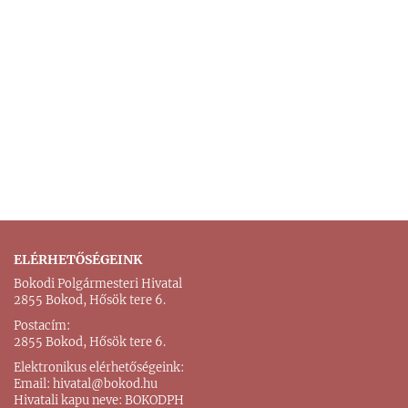
ELÉRHETŐSÉGEINK
Bokodi Polgármesteri Hivatal
2855 Bokod, Hősök tere 6.
Postacím:
2855 Bokod, Hősök tere 6.
Elektronikus elérhetőségeink:
Email:
hivatal@bokod.hu
Hivatali kapu neve: BOKODPH