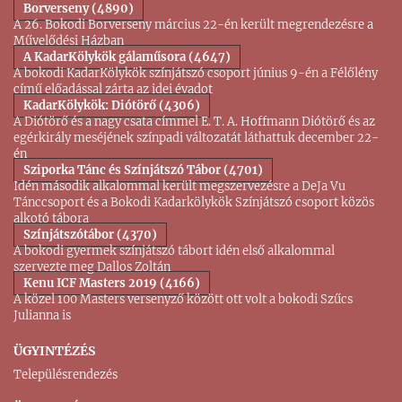
Borverseny (4890)
A 26. Bokodi Borverseny március 22-én került megrendezésre a
Művelődési Házban
A KadarKölykök gálaműsora (4647)
A bokodi KadarKölykök színjátszó csoport június 9-én a Félőlény
című előadással zárta az idei évadot
KadarKölykök: Diótörő (4306)
A Diótörő és a nagy csata címmel E. T. A. Hoffmann Diótörő és az
egérkirály meséjének színpadi változatát láthattuk december 22-
én
Sziporka Tánc és Színjátszó Tábor (4701)
Idén második alkalommal került megszervezésre a DeJa Vu
Tánccsoport és a Bokodi Kadarkölykök Színjátszó csoport közös
alkotó tábora
Színjátszótábor (4370)
A bokodi gyermek színjátszó tábort idén első alkalommal
szervezte meg Dallos Zoltán
Kenu ICF Masters 2019 (4166)
A közel 100 Masters versenyző között ott volt a bokodi Szűcs
Julianna is
ÜGYINTÉZÉS
Településrendezés