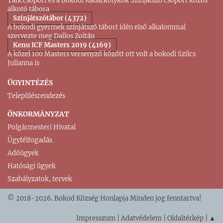
Tánccsoport és a Bokodi Kadarkölykök Színjátszó csoport közös
alkotó tábora
Színjátszótábor (4372)
A bokodi gyermek színjátszó tábort idén első alkalommal
szervezte meg Dallos Zoltán
Kenu ICF Masters 2019 (4169)
A közel 100 Masters versenyző között ott volt a bokodi Szűcs
Julianna is
ÜGYINTÉZÉS
Településrendezés
ÖNKORMÁNYZAT
Polgármesteri Hivatal
Ügyfélfogadás
Adóügyek
Hatósági ügyek
Szabályzatok, tervek
© 2018-2026. Bokod Község Honlapja Minden jog fenntartva!
Impresszum
|
Adatvédelem
|
Oldaltérkép
|
▲