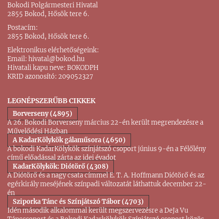
Bokodi Polgármesteri Hivatal
2855 Bokod, Hősök tere 6.
Postacím:
2855 Bokod, Hősök tere 6.
Elektronikus elérhetőségeink:
Email:
hivatal@bokod.hu
Hivatali kapu neve: BOKODPH
KRID azonosító: 209052327
LEGNÉPSZERŰBB CIKKEK
Borverseny (4895)
A 26. Bokodi Borverseny március 22-én került megrendezésre a
Művelődési Házban
A KadarKölykök gálaműsora (4650)
A bokodi KadarKölykök színjátszó csoport június 9-én a Félőlény
című előadással zárta az idei évadot
KadarKölykök: Diótörő (4308)
A Diótörő és a nagy csata címmel E. T. A. Hoffmann Diótörő és az
egérkirály meséjének színpadi változatát láthattuk december 22-
én
Sziporka Tánc és Színjátszó Tábor (4703)
Idén második alkalommal került megszervezésre a DeJa Vu