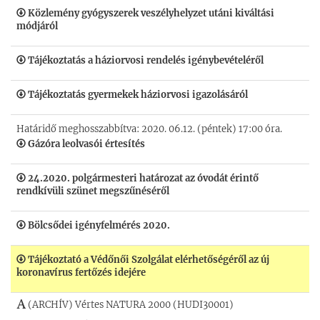
Közlemény gyógyszerek veszélyhelyzet utáni kiváltási
módjáról
Tájékoztatás a háziorvosi rendelés igénybevételéről
Tájékoztatás gyermekek háziorvosi igazolásáról
Határidő meghosszabbítva: 2020. 06.12. (péntek) 17:00 óra.
Gázóra leolvasói értesítés
24.2020. polgármesteri határozat az óvodát érintő
rendkívüli szünet megszűnéséről
Bölcsődei igényfelmérés 2020.
Tájékoztató a Védőnői Szolgálat elérhetőségéről az új
koronavírus fertőzés idejére
(ARCHÍV) Vértes NATURA 2000 (HUDI30001)