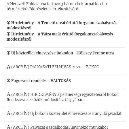
A Nemzeti Földalapba tartozó 3 három hektárnál kisebb
térmértékű földrészletek értékesítéséről
Hirdetmény - A Temető utcát érintő forgalomszabályozás
módosításról
Hirdetmény - A Tátra utcát érintő forgalomszabályozás
módosításról
Új közterület elnevezése Bokodon - Kölcsey Ferenc utca
(ARCHÍV) PÁLYÁZATI FELHÍVÁS 2020. - BOKOD
Fogorvosi rendelés - VÁLTOZÁS
(ARCHÍV) HIRDETMÉNY a partnerségi egyeztetésről Bokod
Rendezési eszközök módosítása tárgyában
(ARCHÍV) Új bokodi közterület elnevezésére irányuló javaslat
(ARCHÍV) Pályázat gazdálkodási ügyintéző munkakör