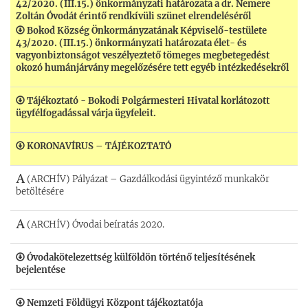
42/2020. (III.15.) önkormányzati határozata a dr. Nemere
Zoltán Óvodát érintő rendkívüli szünet elrendeléséről
Bokod Község Önkormányzatának Képviselő-testülete
43/2020. (III.15.) önkormányzati határozata élet- és
vagyonbiztonságot veszélyeztető tömeges megbetegedést
okozó humánjárvány megelőzésére tett egyéb intézkedésekről
Tájékoztató - Bokodi Polgármesteri Hivatal korlátozott
ügyfélfogadással várja ügyfeleit.
KORONAVÍRUS – TÁJÉKOZTATÓ
(ARCHÍV) Pályázat – Gazdálkodási ügyintéző munkakör
betöltésére
(ARCHÍV) Óvodai beíratás 2020.
Óvodakötelezettség külföldön történő teljesítésének
bejelentése
Nemzeti Földügyi Központ tájékoztatója