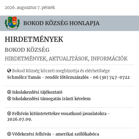
2026. augusztus 7. péntek
BOKOD KÖZSÉG HONLAPJA
HIRDETMÉNYEK
BOKOD KÖZSÉG
HIRDETMÉNYEK, AKTUALITÁSOK, INFORMÁCIÓK
Bokod Község körzeti megbízottja és elérhetősége
Schmölcz Tamás - rendőr főtörzszászlós - 06 (30) 747-0722
Iskolakezdési tájékoztató
Iskolakezdési támogatás iránti kérelem
Felhívás kitüntetettekre vonatkozó javaslatokra -
2026.07.09.
Védekezési felhívás - amerikai szőlőkabóca