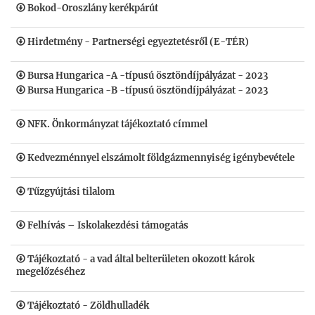
Bokod-Oroszlány kerékpárút
Hirdetmény - Partnerségi egyeztetésről (E-TÉR)
Bursa Hungarica -A -típusú ösztöndíjpályázat - 2023
Bursa Hungarica -B -típusú ösztöndíjpályázat - 2023
NFK. Önkormányzat tájékoztató címmel
Kedvezménnyel elszámolt földgázmennyiség igénybevétele
Tűzgyújtási tilalom
Felhívás – Iskolakezdési támogatás
Tájékoztató - a vad által belterületen okozott károk
megelőzéséhez
Tájékoztató - Zöldhulladék