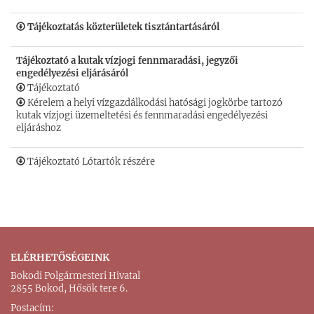
Tájékoztatás közterületek tisztántartásáról
Tájékoztató a kutak vízjogi fennmaradási, jegyzői
engedélyezési eljárásáról
Tájékoztató
Kérelem a helyi vízgazdálkodási hatósági jogkörbe tartozó
kutak vízjogi üzemeltetési és fennmaradási engedélyezési
eljáráshoz
Tájékoztató Lótartók részére
ELÉRHETŐSÉGEINK
Bokodi Polgármesteri Hivatal
2855 Bokod, Hősök tere 6.
Postacím: