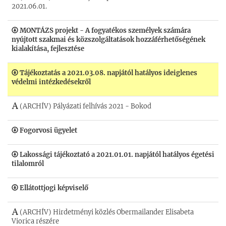
2021.06.01.
MONTÁZS projekt - A fogyatékos személyek számára
nyújtott szakmai és közszolgáltatások hozzáférhetőségének
kialakítása, fejlesztése
Tájékoztatás a 2021.03.08. napjától hatályos ideiglenes
védelmi intézkedésekről
(ARCHÍV) Pályázati felhívás 2021 - Bokod
Fogorvosi ügyelet
Lakossági tájékoztató a 2021.01.01. napjától hatályos égetési
tilalomról
Ellátottjogi képviselő
(ARCHÍV) Hirdetményi közlés Obermailander Elisabeta
Viorica részére