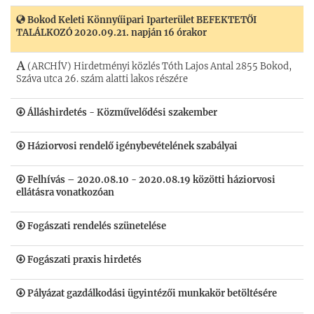
Bokod Keleti Könnyűipari Iparterület BEFEKTETŐI
TALÁLKOZÓ 2020.09.21. napján 16 órakor
(ARCHÍV) Hirdetményi közlés Tóth Lajos Antal 2855 Bokod,
Száva utca 26. szám alatti lakos részére
Álláshirdetés - Közművelődési szakember
Háziorvosi rendelő igénybevételének szabályai
Felhívás – 2020.08.10 - 2020.08.19 közötti háziorvosi
ellátásra vonatkozóan
Fogászati rendelés szünetelése
Fogászati praxis hirdetés
Pályázat gazdálkodási ügyintézői munkakör betöltésére