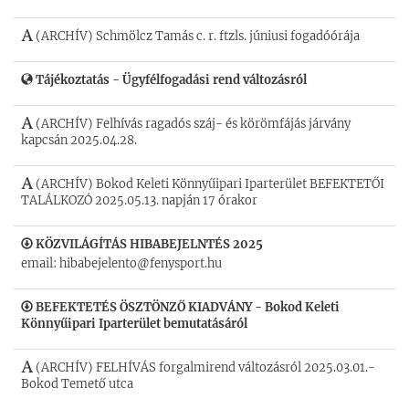
(ARCHÍV) Schmölcz Tamás c. r. ftzls. júniusi fogadóórája
Tájékoztatás - Ügyfélfogadási rend változásról
(ARCHÍV) Felhívás ragadós száj- és körömfájás járvány
kapcsán 2025.04.28.
(ARCHÍV) Bokod Keleti Könnyűipari Iparterület BEFEKTETŐI
TALÁLKOZÓ 2025.05.13. napján 17 órakor
KÖZVILÁGÍTÁS HIBABEJELNTÉS 2025
email:
hibabejelento@fenysport.hu
BEFEKTETÉS ÖSZTÖNZŐ KIADVÁNY - Bokod Keleti
Könnyűipari Iparterület bemutatásáról
(ARCHÍV) FELHÍVÁS forgalmirend változásról 2025.03.01.-
Bokod Temető utca