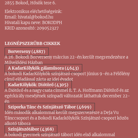
2855 Bokod, Hősök tere 6.
Elektronikus elérhetőségeink:
Email:
hivatal@bokod.hu
Hivatali kapu neve: BOKODPH
KRID azonosító: 209052327
LEGNÉPSZERŰBB CIKKEK
Borverseny (4887)
A 26. Bokodi Borverseny március 22-én került megrendezésre a
Művelődési Házban
A KadarKölykök gálaműsora (4643)
A bokodi KadarKölykök színjátszó csoport június 9-én a Félőlény
című előadással zárta az idei évadot
KadarKölykök: Diótörő (4305)
A Diótörő és a nagy csata címmel E. T. A. Hoffmann Diótörő és az
egérkirály meséjének színpadi változatát láthattuk december 22-
én
Sziporka Tánc és Színjátszó Tábor (4699)
Idén második alkalommal került megszervezésre a DeJa Vu
Tánccsoport és a Bokodi Kadarkölykök Színjátszó csoport közös
alkotó tábora
Színjátszótábor (4368)
A bokodi gyermek színjátszó tábort idén első alkalommal