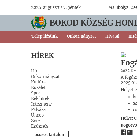
2026. augusztus 7. péntek
Ma:
Ibolya
,
Cs
BOKOD KÖZSÉG HON
Településünk
Önkormányzat
Hivatal
Int
HÍREK
Fogá
Hír
2025. DE
Önkormányzat
A fogás
Kultúra
2025.01.
Közélet
Helyette
Sport
ke
Kék hírek
sz
Intézmény
Pályázat
cs
Ünnep
Helye:
Cs
Zene
Fogorvo
Egészség
összes tartalom