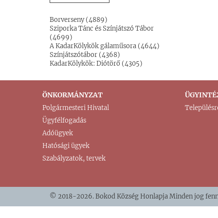
Borverseny (4889)
Sziporka Tánc és Színjátszó Tábor
(4699)
A KadarKölykök gálaműsora (4644)
Színjátszótábor (4368)
KadarKölykök: Diótörő (4305)
ÖNKORMÁNYZAT
ÜGYINTÉ
Polgármesteri Hivatal
Településr
Ügyfélfogadás
Adóügyek
Hatósági ügyek
Szabályzatok, tervek
© 2018-2026. Bokod Község Honlapja Minden jog fenn