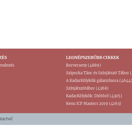
ZÉS
LEGNÉPSZERŰBB CIKKEK
endezés
Borverseny (4889)
Sziporka Tánc és Színjátszó Tábor
A KadarKölykök gálaműsora (4644
Színjátszótábor (4368)
KadarKölykök: Diótörő (4305)
Kenu ICF Masters 2019 (4163)
tartva!