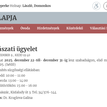
eperke
Holnap:
László
,
Domonkos
LAPJA
ézmények
Óvoda
Hirdetmények
Közérdekű
Választási
szati ügyelet
CEMBER 9., KEDD 19:40
zat
2025. december 22-től- december 31-ig
lesz szabadságon, első 
05. (hétfő)
sítés sürgősségi ellátásban:
dd: 10:00 - 11:00
erda: 13:00 - 14:00
ütörtökön: 15:00 - 16:00
ászár, Kisfaludy út 3. Tel.:34/376-144
s:
Dr. Kruglova Galina