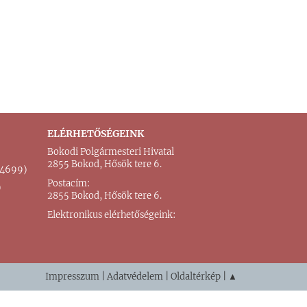
ELÉRHETŐSÉGEINK
Bokodi Polgármesteri Hivatal
2855 Bokod, Hősök tere 6.
 (4699)
Postacím:
)
2855 Bokod, Hősök tere 6.
Elektronikus elérhetőségeink:
Impresszum
|
Adatvédelem
|
Oldaltérkép
|
▲