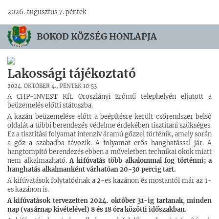
2026. augusztus 7. péntek
BOKOD KÖZSÉG HONLAPJA
Lakossági tájékoztató
2024. OKTÓBER 4., PÉNTEK 10:53
A CHP-INVEST Kft. Oroszlányi Erőmű telephelyén eljutott a
beüzemelés előtti státuszba.
A kazán beüzemelése előtt a beépítésre került csőrendszer belső
oldalát a többi berendezés védelme érdekében tisztítani szükséges.
Ez a tisztítási folyamat intenzív áramú gőzzel történik, amely során
a gőz a szabadba távozik. A folyamat erős hanghatással jár. A
hangtompító berendezés ebben a műveletben technikai okok miatt
nem alkalmazható.
A kifúvatás több alkalommal fog történni; a
hanghatás alkalmanként várhatóan 20-30 percig tart.
A kifúvatások folytatódnak a 2-es kazánon és mostantól már az 1-
es kazánon is.
A kifúvatások tervezetten 2024. október 31-ig tartanak, minden
nap (vasárnap kivételével) 8 és 18 óra közötti időszakban.