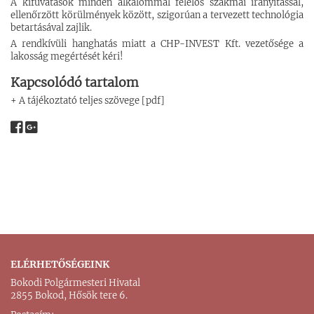
A kifúvatások minden alkalommal felelős szakmai irányítással,
ellenőrzött körülmények között, szigorúan a tervezett technológia
betartásával zajlik.
A rendkívüli hanghatás miatt a CHP-INVEST Kft. vezetősége a
lakosság megértését kéri!
Kapcsolódó tartalom
+ A tájékoztató teljes szövege [pdf]
ELÉRHETŐSÉGEINK
Bokodi Polgármesteri Hivatal
2855 Bokod, Hősök tere 6.