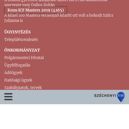
szervezte meg Dallos Zoltán
Kenu ICF Masters 2019 (4165)
A közel 100 Masters versenyző között ott volt a bokodi Szűcs
Julianna is
ÜGYINTÉZÉS
Településrendezés
ÖNKORMÁNYZAT
Polgármesteri Hivatal
Ügyfélfogadás
Adóügyek
Hatósági ügyek
Szabályzatok, tervek
© 2018-2026. Bokod Község Honlapja Minden jog fenntartva!
Impresszum
|
Adatvédelem
|
Oldaltérkép
|
▲