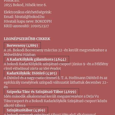
Postacím:
2855 Bokod, Hősök tere 6.
Elektronikus elérhetőségeink:
Email:
hivatal@bokod.hu
Hivatali kapu neve: BOKODPH
KRID azonosító: 209052327
LEGNÉPSZERŰBB CIKKEK
Borverseny (4889)
A 26. Bokodi Borverseny március 22-én került megrendezésre a
Művelődési Házban
A KadarKölykök gálaműsora (4644)
A bokodi KadarKölykök színjátszó csoport június 9-én a Félőlény
című előadással zárta az idei évadot
KadarKölykök: Diótörő (4305)
A Diótörő és a nagy csata címmel E. T. A. Hoffmann Diótörő és az
egérkirály meséjének színpadi változatát láthattuk december 22-
én
Sziporka Tánc és Színjátszó Tábor (4699)
Idén második alkalommal került megszervezésre a DeJa Vu
Tánccsoport és a Bokodi Kadarkölykök Színjátszó csoport közös
alkotó tábora
Színjátszótábor (4369)
A bokodi gyermek színjátszó tábort idén első alkalommal